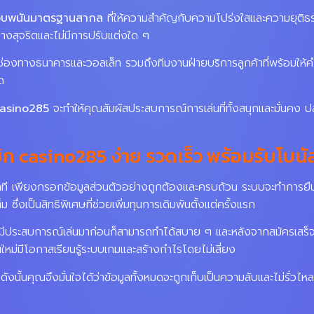
ว็บพนันมาตรฐานสากล
ที่ให้ความสำคัญกับความโปร่งใสและความยุติ
ย่างสุจริตและไม่มีการปรับแต่งใด ๆ
ช่องทางธนาคารและวอลเล็ท รวมถึงทีมงานฝ่ายบริการลูกค้าที่พร้อมให้
ด
asino285
จะทำให้คุณสัมผัสประสบการณ์การเล่นที่ทั้งสนุกและมั่นคง 
ก casino285 ง่าย รวดเร็ว พร้อมรับโบนั
่นาที เพียงกรอกข้อมูลส่วนตัวอย่างถูกต้องและครบถ้วน ระบบจะทำการยืน
 ซึ่งเป็นสิทธิพิเศษที่ช่วยเพิ่มทุนการเดิมพันตั้งแต่ครั้งแรก
เคยมีประสบการณ์เล่นมาก่อนก็สามารถทำได้สบาย ๆ และหลังจากสมัครเส
เล่นใหม่มีโอกาสเรียนรู้ระบบเกมและสร้างกำไรโดยไม่เสี่ยง
นคุณจึงมั่นใจได้ว่าข้อมูลทั้งหมดจะถูกเก็บเป็นความลับและไม่รั่วไหล 