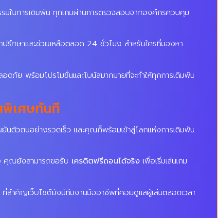
ธรรมในการเดิมพัน ทุกเกมผ่านการตรวจสอบจากองค์กรควบคุม
คำปรึกษาและช่วยเหลือตลอด 24 ชั่วโมง สำหรับใครที่มองหา
ปลอดภัย พร้อมโปรโมชั่นและโบนัสมากมายที่จะทำให้ทุกการเดิมพัน
สพิเศษทันที
ยันตัวตนอย่างรวดเร็ว และคุณก็พร้อมเข้าสู่โลกแห่งการเดิมพัน
ร็จ คุณยังสามารถขอรับ
เครดิตฟรีถอนได้จริง
เพื่อเริ่มเล่นเกม
ที่สำคัญเว็บไซต์ยังมีทีมงานมืออาชีพที่คอยดูแลผู้เล่นตลอดเวลา