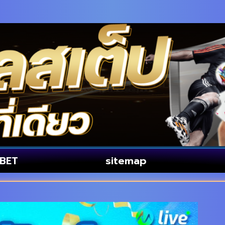
ABET
sitemap