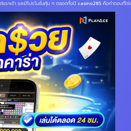
ต่แรกเข้า และมีโปรโมชั่นคุ้ม ๆ ตลอดทั้งปี
casino285
คือคำตอบที่ใช่