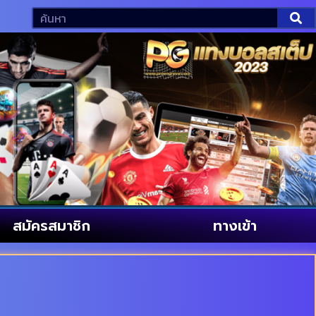
สมัครสมาชิก
ทางเข้า