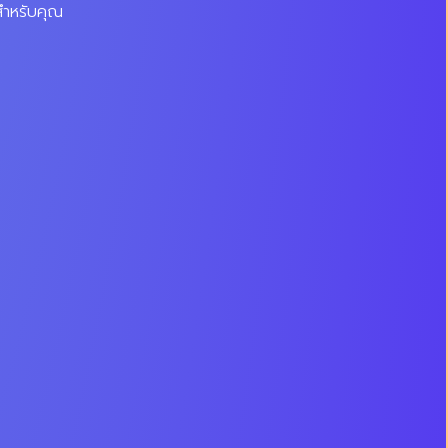
สำหรับคุณ