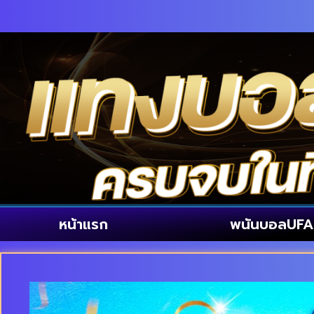
หน้าแรก
พนันบอลUF