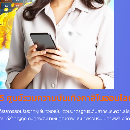
5 ศูนย์รวมความบันเทิงคาสิโนออนไ
ได้รับการยอมรับจากผู้เล่นทั่วเอเชีย ด้วยมาตรฐานระดับสากลและความปล
ากมาย ที่สำคัญทุกเกมถูกพัฒนาให้มีคุณภาพและมาพร้อมระบบภาพเสียงที