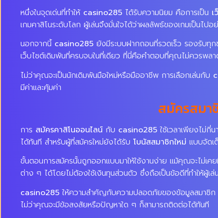
หนึ่งในจุดเด่นที่ทำให้
casino285
ได้รับความนิยม คือการเป็น
เ
เกมคาสิโนระดับโลก ผู้เล่นจึงมั่นใจได้ว่าผลลัพธ์ของเกมเป็นไปอ
นอกจากนี้
casino285
ยังมีระบบฝากถอนที่รวดเร็ว รองรับทุก
เว็บไซต์เดิมพันที่ครบจบในที่เดียว ที่นี่คือคำตอบที่คุณไม่ควรพลา
ไม่ว่าคุณจะเป็นนักเดิมพันมือใหม่หรือมืออาชีพ การเลือกเล่นกับ
c
มีค่าและคุ้มค่า
สมัครสมาชิ
การ
สมัครคาสิโนออนไลน์
กับ
casino285
ใช้เวลาเพียงไม่กี
ได้ทันที สำหรับผู้ที่สมัครใหม่ยังได้รับ
โบนัสสมาชิกใหม่
แบบจัดเต็ม
ขั้นตอนการสมัครนั้นถูกออกแบบมาให้ใช้งานง่าย แม้คุณจะไม่
ต่าง ๆ ได้โดยไม่ต้องใช้เงินทุนส่วนตัว ซึ่งถือเป็นข้อดีที่ทำให้ผู้
casino285
ให้ความสำคัญกับความปลอดภัยของข้อมูลสมาชิก ดังนั้
ไม่ว่าคุณจะมีข้อสงสัยหรือปัญหาใด ๆ ก็สามารถติดต่อได้ทันที