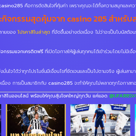
casino285
คือการตัดสินใจที่คุ้มค่า เพราะคุณจะได้ทั้งความสนุกและคว
ละกิจกรรมสุดคุ้มจาก casino 285 สำหรับ
หลายของ
โปรคาสิโนล่าสุด
ที่จัดขึ้นอย่างต่อเนื่อง ไม่ว่าจะเป็นโบนัส
ิจกรรมแจกเครดิตฟรี
ที่เปิดโอกาสให้ผู้เล่นทุกคนได้เข้าร่วมโดยไม่มีเง
่นใจได้ว่าทุกโปรโมชั่นมีเงื่อนไขที่ชัดเจนและเป็นไปตามจริง ผู้เล่น
อเนื่อง การเป็นสมาชิกกับ
casino285
จะทำให้คุณไม่พลาดทุกโอกาสท
คาสิโนออนไลน์ พร้อมให้คุณลุ้นโชคใหญ่ทุกวัน แค่แอด
@UFA88SV