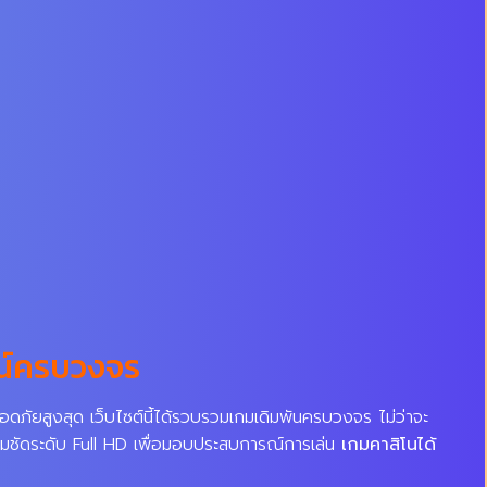
ลน์ครบวงจร
อดภัยสูงสุด เว็บไซต์นี้ได้รวบรวมเกมเดิมพันครบวงจร ไม่ว่าจะ
่คมชัดระดับ Full HD เพื่อมอบประสบการณ์การเล่น
เกมคาสิโนได้