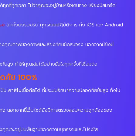
ด้ทุกที่ทุกเวลา ไม่ว่าคุณจะอยู่บ้านหรือเดินทาง เพียงมีสมาร์ต
ตรง
อีกทั้งยังรองรับ
ทุกระบบปฏิบัติการ
ทั้ง iOS และ Android
ยังคงคุณภาพของภาพและเสียงที่คมชัดสมจริง นอกจากนี้ยังมี
 ทำให้คุณเล่นได้อย่างมั่นใจทุกครั้งที่เชื่อมต่อ
อดภัย 100%
้เป็น
คาสิโนเชื่อถือได้
ที่มีระบบรักษาความปลอดภัยขั้นสูง ทั้งใน
กโกง นอกจากนี้เว็บไซต์ยังมีการตรวจสอบความถูกต้องของ
องคุณจะอยู่บนพื้นฐานของความยุติธรรมและโปร่งใส