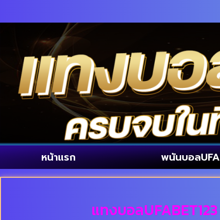
หน้าแรก
พนันบอลUF
แทงบอลUFABET123 เ