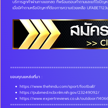
บริการลูกค้าผ่านทางแชทสด ที่พร้อมตอบคำถามและแก้ไขปัญหาต่
เมื่อมีคำถามหรือปัญหาที่ต้องการความช่วยเหลือ UFABET123มุ่งม
=============================================
ขอบคุณแหล่งที่มา :
https://www.thehindu.com/sport/football/
https://pubmed.ncbi.nlm.nih.gov/23249092/
https://www.expertreviews.co.uk/outdoor/14066
=============================================