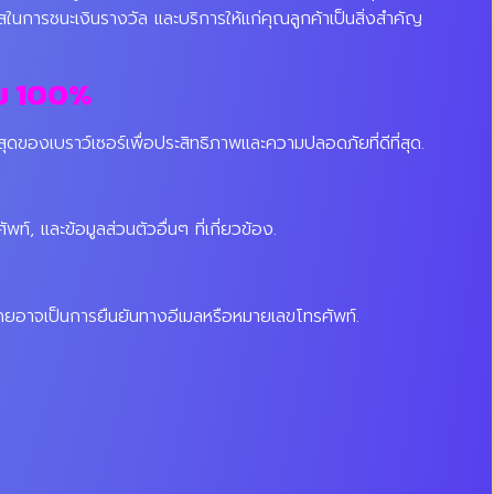
าสในการชนะเงินรางวัล และบริการให้แก่คุณลูกค้าเป็นสิ่งสำคัญ
ัย 100%
่าสุดของเบราว์เซอร์เพื่อประสิทธิภาพและความปลอดภัยที่ดีที่สุด.
์, และข้อมูลส่วนตัวอื่นๆ ที่เกี่ยวข้อง.
ดยอาจเป็นการยืนยันทางอีเมลหรือหมายเลขโทรศัพท์.