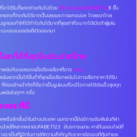
ี่จะได้รับก็แตกต่างกันไปด้วย
วิธี แทงบอลUFABET12
3
ขึ้น
พียงอยากแทงก็กดกันได้จากเว็บเลยและการแทงบอล โกลแรกโกล
ูกและทำให้ได้กำไรกันได้มากที่สุดเท่าที่จะมากได้เปิดถ้าผู้เล่น
ักษณะของบอลต่อที่เปิดออกมา
กที่ดีที่สุดในประเทศไทย
อกพนันกับบอลรองเมื่อต้องเลือกที่อาจ
แทง
ันพวกนั้นได้ขั้นต่ำที่สุดเมื่อเลือกพนันไปการเลือกราคาได้รับ
ี่ค่อนข้างจำกัดก็ถือว่าเป็นรูปแบบที่จะมีโอกาสได้เงินเร็วสุดทุก
นพนันในทุกๆ ครั้ง
ร ที่นี่
ทศหรือลีกชั้นนำในต่างประเทศ นอกจากนี้ยังมีการเดิมพันในกีฬา
ิโนออนไลน์ที่หลากหลายUFABET123 มีบรการนเกม คาสิโนออนไลน์ที่
เราเป็นที่รู้จักในการให้ความสำคัญกับราคาต่อรองที่คุ้มค่าและ