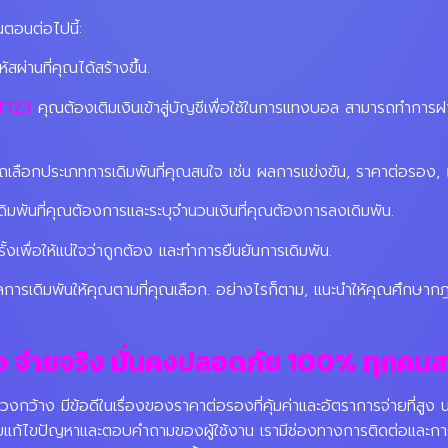
ตอนต่อไปนี้:
หัสผ่านที่คุณได้สร้างขึ้น.
T123
คุณต้องเติมเงินเข้าสู่บัญชีเพื่อใช้ในการแทงบอล สามารถทำการฝาก
ามารถเลือกประเภทการเดิมพันที่คุณสนใจ เช่น ผลการแข่งขัน, ราคาต่อรอง,
เดิมพันที่คุณต้องการและระบุจำนวนเงินที่คุณต้องการลงเดิมพัน.
เพื่อให้แน่ใจว่าถูกต้อง และทำการยืนยันการเดิมพัน.
รเดิมพันให้คุณตามที่คุณเลือก. อย่างไรก็ตาม, แนะนำให้คุณศึกษากฎแ
จ่ายจริง มั่นคงปลอดภัย 100% ทุกคนสา
วงกว้าง มีข้อดีในเรื่องของราคาต่อรองที่คุ้มค่าและอัตราการจ่ายที่สูง
มช่วยแก้ไขปัญหาและตอบคำถามของผู้ใช้งาน เรามีช่องทางการติดต่อและก