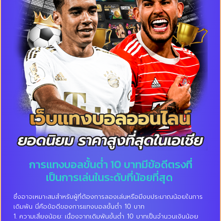
การแทงบอลขั้นต่ำ 10 บาทมีข้อดีตรงที่
เป็นการเล่นในระดับที่น้อยที่สุด
ซึ่งอาจเหมาะสมสำหรับผู้ที่ต้องการลองเล่นหรือมีงบประมาณน้อยในการ
เดิมพัน นี่คือข้อดีของการแทงบอลขั้นต่ำ 10 บาท
1. ความเสี่ยงน้อย: เนื่องจากเดิมพันขั้นต่ำ 10 บาทเป็นจำนวนเงินน้อย