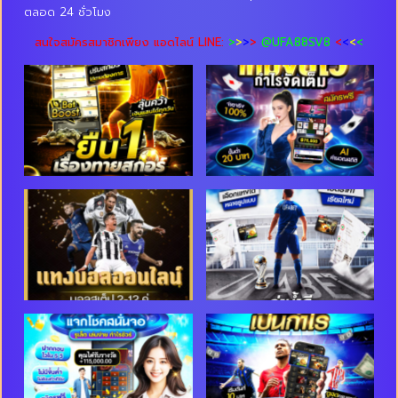
ตลอด 24 ชั่วโมง
สนใจสมัครสมาชิกเพียง แอดไลน์ LINE:
>
>
>
>
@UFA88SV8
<
<
<
<