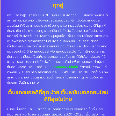
ทุกคู่
เรามีมาตราฐานสูงสุด UFABET มุ่งมั่นปรับแต่งทุกแบบ สมัครแทงบอล ดี
สุด สร้างมาเพื่อความพึงพอใจสูงสุดของสมาชิก เว็บไซต์แทงบอล
ออนไลน์ ที่เปิดราคาบอลยอดเยี่ยม ยูฟ่าเบท มอบข้อเสนอแนะดีที่สุดให้
กับสมาชิก เว็บแทงบอล ยูฟ่าเบทวิน เว็บไซต์พนันบอล แจกโบนัสแทง
บอลฟรี วันแล้ววันเล่า และเกื้อหนุนจุนเจือ เซียนบอล มาให้สูตรแทงบอล
พินิจพิจารณา วิภาควิจารณ์ กันแต่ละวันลงทะเบียนสมัครสมาชิกกับ
เว็บไซต์พนันบอล วันนี้รับสิทธิพิเศษทันทีทันใดเลย และเปิดให้บริการ แทง
บอลออนไลน์ มีทั้ง แทงบอลลำพัง แทงบอลสเต็ป ทั่วทุกลีค บนโลก เรา
มั่นใจว่า เรามีบอลเปิดให้เล่นเยอะแยะ รวมถึงราคาที่ให้เลือกเล่นเอง ก็มี
เยอะแยะหลายราคา เว็บไซต์พนันบอลออนไลน์ เพื่อตอบสนองต่อผู้เล่นที่
ชื่นชอบผลตอบแทนมากต้นแบบ
แทงบอลผ่านมือถือ
สำหรับในการพนันที่
ต่างกัน ผู้เล่นสามารถเลือกแทงบอลแบบ 45 นาที หรือ 90 นาทีก็ได้ แทง
ลูกเตะมุม แทงจำนวนลูกยิง สูงต่ำ มีบอลทั้งยังลีกใหญ่ ลีกดังในต่าง
ประเทศ อื่นอีกมากมาย
เว็บแทงบอลดีที่สุด ง่าย เว็บพนันบอลออนไลน์
ดีที่สุดในไทย
แม้กระนั้นเราจะมาให้เข้าใจถึงประเภทของการเดิมพันบอลที่เป็นที่ ยอด
นิยมเยอะที่สุด โดยการวัดผลมาตั้งแต่ปี 2020 -2023 เพื่อได้รู้ว่าการ