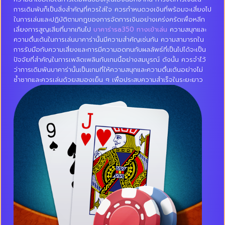
การเดิมพันก็เป็นสิ่งสำคัญที่ควรใส่ใจ ควรกำหนดวงเงินที่พร้อมจะเสี่ยงไป
ในการเล่นและปฏิบัติตามกฎของการจัดการเงินอย่างเคร่งครัดเพื่อหลีก
เลี่ยงการสูญเสียที่มากเกินไป
บาคาร่าsa350 ทางเข้าเล่น
ความสนุกและ
ความตื่นเต้นในการเล่นบาคาร่านั้นมีความสำคัญเช่นกัน ความสามารถใน
การรับมือกับความเสี่ยงและการมีความอดทนกับผลลัพธ์ที่เป็นไปได้จะเป็น
ปัจจัยที่สำคัญในการเพลิดเพลินกับเกมนี้อย่างสมบูรณ์ ดังนั้น ควรจำไว้
ว่าการเดิมพันบาคาร่านั้นเป็นเกมที่ให้ความสนุกและความตื่นเต้นอย่างไม่
ซ้ำซากและควรเล่นด้วยสมองเย็น ๆ เพื่อประสบความสำเร็จในระยะยาว