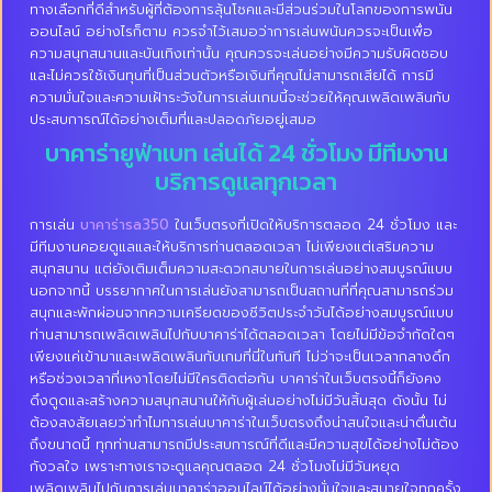
ทางเลือกที่ดีสำหรับผู้ที่ต้องการลุ้นโชคและมีส่วนร่วมในโลกของการพนัน
ออนไลน์ อย่างไรก็ตาม ควรจำไว้เสมอว่าการเล่นพนันควรจะเป็นเพื่อ
ความสนุกสนานและบันเทิงเท่านั้น คุณควรจะเล่นอย่างมีความรับผิดชอบ
และไม่ควรใช้เงินทุนที่เป็นส่วนตัวหรือเงินที่คุณไม่สามารถเสียได้ การมี
ความมั่นใจและความเฝ้าระวังในการเล่นเกมนี้จะช่วยให้คุณเพลิดเพลินกับ
ประสบการณ์ได้อย่างเต็มที่และปลอดภัยอยู่เสมอ
บาคาร่ายูฟ่าเบท เล่นได้ 24 ชั่วโมง มีทีมงาน
บริการดูแลทุกเวลา
การเล่น
บาคาร่าsa350
ในเว็บตรงที่เปิดให้บริการตลอด 24 ชั่วโมง และ
มีทีมงานคอยดูแลและให้บริการท่านตลอดเวลา ไม่เพียงแต่เสริมความ
สนุกสนาน แต่ยังเติมเต็มความสะดวกสบายในการเล่นอย่างสมบูรณ์แบบ
นอกจากนี้ บรรยากาศในการเล่นยังสามารถเป็นสถานที่ที่คุณสามารถร่วม
สนุกและพักผ่อนจากความเครียดของชีวิตประจำวันได้อย่างสมบูรณ์แบบ
ท่านสามารถเพลิดเพลินไปกับบาคาร่าได้ตลอดเวลา โดยไม่มีข้อจำกัดใดๆ
เพียงแค่เข้ามาและเพลิดเพลินกับเกมที่นี่ในทันที ไม่ว่าจะเป็นเวลากลางดึก
หรือช่วงเวลาที่เหงาโดยไม่มีใครติดต่อกัน บาคาร่าในเว็บตรงนี้ก็ยังคง
ดึงดูดและสร้างความสนุกสนานให้กับผู้เล่นอย่างไม่มีวันสิ้นสุด ดังนั้น ไม่
ต้องสงสัยเลยว่าทำไมการเล่นบาคาร่าในเว็บตรงถึงน่าสนใจและน่าตื่นเต้น
ถึงขนาดนี้ ทุกท่านสามารถมีประสบการณ์ที่ดีและมีความสุขได้อย่างไม่ต้อง
กังวลใจ เพราะทางเราจะดูแลคุณตลอด 24 ชั่วโมงไม่มีวันหยุด
เพลิดเพลินไปกับการเล่นบาคาร่าออนไลน์ได้อย่างมั่นใจและสบายใจทุกครั้ง