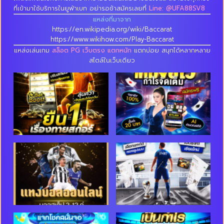
ที่เข้ามาใช้บริการในยูฟ่าเบท อย่ารอช้าสมัครเลยที่
Line: @UFA88SV8
แหล่งที่มาจาก
https://en.wikipedia.org/wiki/Baccarat
https://www.wikihow.com/Play-Baccarat
แหล่งเล่นเกม
สล็อต PG เว็บตรง แตกหนัก
แตกบ่อย สนุกได้หลากหลาย
สไตล์ในเว็บเดียว