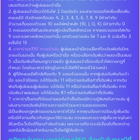
เสมอกันระหว่างผู้เล่นและเจ้ามือ
2. ผู้เล่นและเจ้ามือจะได้รับไพ่ 2 ใบแต่ละใบ และสามารถขอไพ่เพิ่มเพื่อเพิ่ม
คะแนนได้ ตัวอักษรหรือเลข A, 2, 3, 4, 5, 6, 7, 8, 9 มีค่าเท่ากับ
จำนวนเต็มของตัวเลข 10 และไพ่หน้าหลัก (10, J, Q, K) มีค่าเท่ากับ 0
3. คะแนนของไพ่ในแต่ละสามผู้จะนับเป็นหลักหน่วย หากผลรวมของไพ่เกิน
9 จะเอาเฉพาะหลักหน่วยเท่านั้น ยกตัวอย่างเช่น ไพ่ 7 และ 6 จะนับเป็น 3
แต่ไม่ใช่ 13
4.
บาคาร่าsa350 ทางเข้าเล่น
ผู้เล่นและเจ้ามือจะเลือกที่จะเดิมพันกับใคร
จะชนะในรอบนั้น คือผู้เล่นหรือเจ้ามือ หรือจะเลือกเดิมพันว่าผลจะเป็นเสมอ
5. เมื่อเดิมพันทั้งหมดถูกวางแล้ว ผู้เล่นและเจ้ามือจะเริ่มจั่วไพ่ตามกฎที่
กำหนด โดยในบาคาร่ามีกฎในการจั่วไพ่ที่กำหนดไว้ล่วงหน้า
6. ผู้ที่มีคะแนนไพ่ใกล้เคียงกับ 9 จะชนะในรอบนั้น หากผู้เล่นเดิมพันกับเจ้า
มือ และเจ้ามือชนะ จะได้รับเงิน 1:1 หรือจ่ายเงินคืนเท่าที่เดิมพัน หากเดิม
พันกับผู้เล่นและผู้เล่นชนะ จะได้เงิน 1:1 หรือจ่ายเงินคืนเท่าที่เดิมพัน หาก
เดิมพันว่าผลเสมอ จะได้รับเงิน 8:1 หรือจ่ายเงินคืนเท่าที่เดิมพัน
7. บาคาร่าเป็นเกมที่เรียบง่ายและไม่จำเป็นต้องมีความรู้พิเศษในการเล่น ผู้
เล่นสามารถเดิมพันได้ตามความเข้าใจและความชอบของตน
นี่เป็นเพียงกฎหลักของเกมบาคาร่าทั่วไป หากคุณต้องการเรียนรู้เพิ่มเติม
หรือมีคำถามเกี่ยวกับกฎและวิธีการเล่น ควรสอบถามจากผู้เชี่ยวชาญในคา
สิโนหรือเว็บไซต์ที่คุณกำลังเข้าเล่น เพราะบางทีอาจจะมีเงื่อนไขที่แตกต่าง
ออกไปเล็กน้อยสำหรับบางเว็บไซต์ผู้ให้บริการ
กติกาเล่นเกม บาคาร่าsa350 สำหรับในกรณืที่