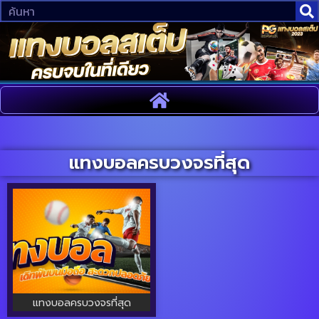
แทงบอลครบวงจรที่สุด
แทงบอลครบวงจรที่สุด