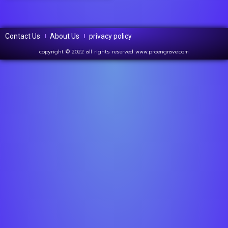
Contact Us
About Us
privacy policy
copyright © 2022 all rights reserved
www.proengrave.com