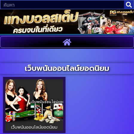
เว็บพนันออนไลน์ยอดนิยม
เว็บพนันออนไลน์ยอดนิยม