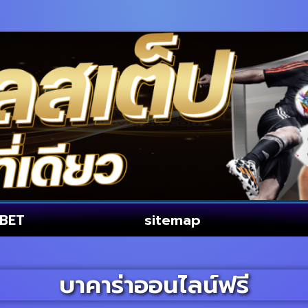
ABET
sitemap
บาคาร่าออนไลน์ฟรี