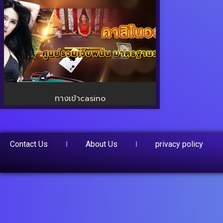
ทางเข้าcasino
Contact Us
About Us
privacy policy