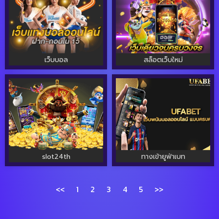
เว็บบอล
สล็อตเว็บใหม่
slot24th
ทางเข้ายูฟ่าเบท
<<
1
2
3
4
5
>>